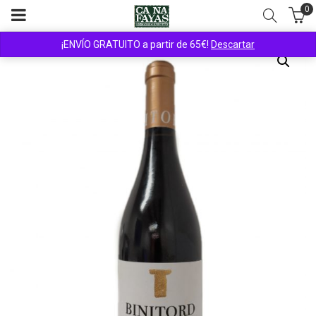
0
¡ENVÍO GRATUITO a partir de 65€!
Descartar