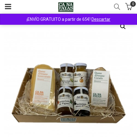
0
¡ENVÍO GRATUITO a partir de 65€!
Descartar