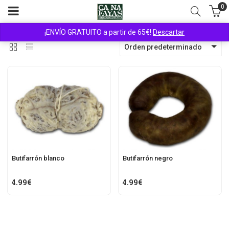
0
¡ENVÍO GRATUITO a partir de 65€!
Descartar
Orden predeterminado
Butifarrón blanco
Butifarrón negro
4.99
€
4.99
€