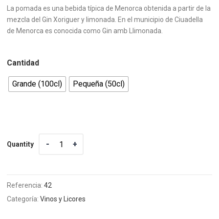
de
La pomada es una bebida típica de Menorca obtenida a partir de la
precios:
mezcla del Gin Xoriguer y limonada. En el municipio de Ciuadella
de Menorca es conocida como Gin amb Llimonada.
desde
5.75€
hasta
Cantidad
10.50€
Grande (100cl)
Pequeña (50cl)
Quantity
Quantity
Referencia:
42
Categoría:
Vinos y Licores